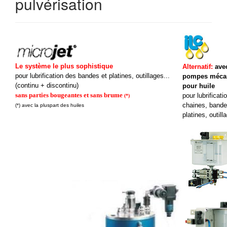
pulvérisation
Le système le plus sophistique
Alternatif:
ave
pour lubrification des bandes et platines, outillages...
pompes méca
(continu + discontinu)
pour huile
sans parties bougeantes et sans brume
pour lubrificati
(*)
chaines, bande
(*) avec la pluspart des huiles
platines, outill