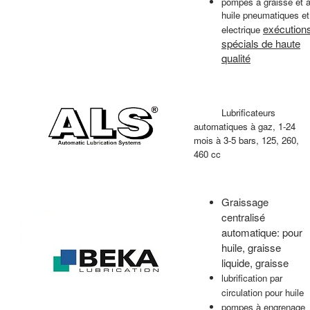
pompes à graisse et 
huile pneumatiques et
exécution
electrique
spécials de haute
qualité
Lubrificateurs
automatiques à gaz, 1-24
mois à 3-5 bars, 125, 260,
460 cc
Graissage
centralisé
automatique: pour
huile, graisse
liquide, graisse
lubrification par
circulation pour huile
pompes à engrenage