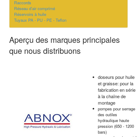
Raccords
Réseau d'air comprimé
Réservoirs à huile
Tuyaux PA - PU - PE - Teflon
Aperçu des marques principales
que nous distribuons
doseurs pour huile
et graisse: pour la
fabrication en série
à la chaîne de
montage
pompes pour serrage
des outiles
hydraulique haute
pression (650 - 1200
bars)